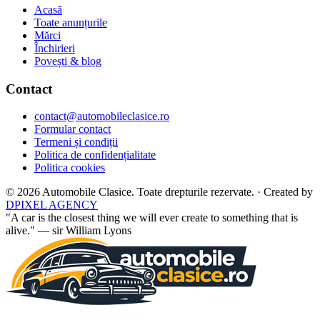
Acasă
Toate anunțurile
Mărci
Închirieri
Povești & blog
Contact
contact@automobileclasice.ro
Formular contact
Termeni și condiții
Politica de confidențialitate
Politica cookies
© 2026 Automobile Clasice. Toate drepturile rezervate.
·
Created by
DPIXEL AGENCY
"A car is the closest thing we will ever create to something that is
alive." — sir William Lyons