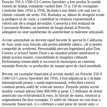
Porsche 356 A 1500 GS Carrera Speedster a fost produs în număr
extrem de limitat, estimările variind între 75 și 150 de exemplare
construite între 1954 și 1958, făcându-l una dintre cele mai rare și
căutate variante ale seriei 356. Raritatea sa, alături de designul iconic
și pedigree-ul de curse, a contribuit la creșterea exponențială a
valorii sale de-a lungul deceniilor. Caroseria a fost realizată de
Carrosserie Reutter, un partener de lungă durată al Porsche,
adăugând un strat suplimentar de autenticitate și măiestrie artizanală.
Aceste automobile au devenit rapid favorite în special în California
de Sud, unde erau folosite atât pentru plimbări zilnice, cât și pentru
competiții de weekend. Personalități precum legendarul pilot Dan
Gurney și actorul James Dean s-au numărat printre admiratorii și
piloții acestor mașini, consolidându-le imaginea culturală.
Performanța remarcabilă și succesul în motorsport au cimentat
reputația Porsche ca producător de mașini sport de clasă mondială.
Recent, un exemplar impecabil al acestui model, un Porsche 356 A
1500 GS Carrera Speedster din 1956, a fost adjudecat la o licitație
internațională pentru o sumă impresionantă, reflectând cererea
continuă pentru astfel de vehicule istorice. Prețurile pentru aceste
modele variază adesea între 800.000 și peste 1,5 milioane de dolari
americani sau echivalentul în euro, în funcție de starea, istoricul și
originalitatea fiecărui exemplar. O astfel de vânzare nu este doar o
tranzacție financiară, ci o celebrare a unei piese de istorie auto, o