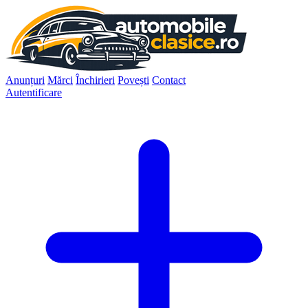
Anunțuri
Mărci
Închirieri
Povești
Contact
Autentificare