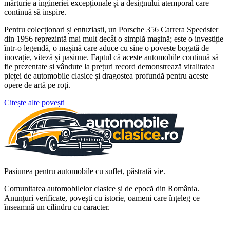
mărturie a ingineriei excepționale și a designului atemporal care
continuă să inspire.
Pentru colecționari și entuziaști, un Porsche 356 Carrera Speedster
din 1956 reprezintă mai mult decât o simplă mașină; este o investiție
într-o legendă, o mașină care aduce cu sine o poveste bogată de
inovație, viteză și pasiune. Faptul că aceste automobile continuă să
fie prezentate și vândute la prețuri record demonstrează vitalitatea
pieței de automobile clasice și dragostea profundă pentru aceste
opere de artă pe roți.
Citește alte povești
Pasiunea pentru automobile cu suflet, păstrată vie.
Comunitatea automobilelor clasice și de epocă din România.
Anunțuri verificate, povești cu istorie, oameni care înțeleg ce
înseamnă un cilindru cu caracter.