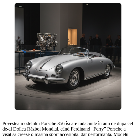
Povestea modelului Porsche 356 își are rădăcinile în anii de după cel
de-al Doilea Război Mondial, când Ferdinand „Ferry” Porsche a
visat să creeze o mașină sport accesibilă, dar performantă. Modelul