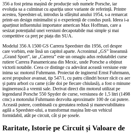
356 a fost prima mașină de producție sub numele Porsche, iar
evoluția sa a culminat cu apariția unor variante de referință. Printre
acestea, Speedster-ul, introdus la sfârșitul anului 1954, s-a remarcat
printr-un design minimalist și o experiență de condus pură. Ideea i-a
aparținut influentului importator american Max Hoffman, care a
sesizat potențialul unei versiuni decapotabile mai simple și mai
competitive ca preț pe piața din SUA.
Modelul 356 A 1500 GS Carrera Speedster din 1956, cel despre
care vorbim, este însă un capitol aparte. Acronimul „GS” înseamnă
„Grand Sport”, iar „Carrera” este un omagiu adus redutabilei curse
rutiere Carrera Panamericana din Mexic, unde Porsche a obținut
victorii notabile. Ceea ce distinge cu adevărat această versiune este
inima sa: motorul Fuhrmann. Proiectat de inginerul Ernst Fuhrmann,
acest propulsor avansat, tip 547/1, cu patru cilindri boxer răcit cu aer
și patru arbori cu came (câte doi pe fiecare chiulasă), a fost o minune
inginerească a vremii sale. Derivat direct din motorul utilizat pe
legendarul Porsche 550 Spyder de curse, versiunea de 1,5 litri (1498
cmc) a motorului Fuhrmann dezvolta aproximativ 100 de cai putere.
Această putere, combinată cu greutatea redusă și manevrabilitatea
agilă a Speedster-ului, a transformat mașina într-un vehicul
formidabil, atât pe circuit, cât și pe șosele.
Raritate, Istorie pe Circuit și Valoare de