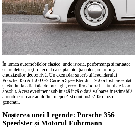
În lumea automobilelor clasice, unde istoria, performanța și raritatea
se împletesc, o știre recentă a captat atenția colecționarilor și
entuziaștilor deopotrivă. Un exemplar superb al legendarului
Porsche 356 A 1500 GS Carrera Speedster din 1956 a fost prezentat
și vândut la o licitație de prestigiu, reconfirmându-și statutul de icon
absolut. Acest eveniment subliniază încă o dată valoarea inestimabilă
a modelelor care au definit o epocă și continuă să fascineze
generații.
Nașterea unei Legende: Porsche 356
Speedster și Motorul Fuhrmann