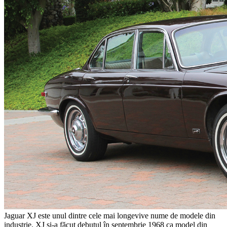
Jaguar XJ este unul dintre cele mai longevive nume de modele din
industrie. XJ și-a făcut debutul în septembrie 1968 ca model din