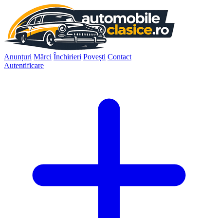
Anunțuri
Mărci
Închirieri
Povești
Contact
Autentificare