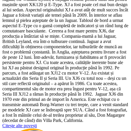
mașinile sport XK120 și E-Type. XJ a fost poate cel mai bun design
al lui sedan. Aspectul originalului XJ a avut atât de mult succes încât
Jaguar a folosit variații ale temei până în 2009. În interior se aflau
lemnul și pielea așteptate de la un Jaguar. Tabloul de bord a urmat
aspectul E-Type cu o gamă completă de indicatori și un rând lung de
comutatoare basculante.
Cererea a fost mare pentru XJ6, dar
producția a întârziat să se miște. Compania-mamă a lui Jaguar,
British Leyland, era într-o tulburare continuă. Jaguar a avut
dificultăți în obținerea componentelor, iar tulburările de muncă au
fost o problemă constantă. În Anglia, așteptarea pentru livrare a fost
de peste 12 luni. Într-adevăr, furnizarea și fiabilitatea ar fi provocări
persistente pentru XJ. Cu toate acestea, calitățile inerente bune ale
lui XJ au păstrat designul original în producție până în 1992. Pe
parcurs, a fost adăugat un XJ12 cu motor V-12. Au existat și
actualizări din Seria II și Seria III. Un XJ6 cu totul nou – deși cu un
stil care reflectă originalul – a apărut în 1986. Cu toate acestea,
compartimentul său de motor era prea îngust pentru V-12, așa că
Seria III XJ12 a rămas în producție până în 1992.
Jaguar XJ6 din
1970 este din primul an de import în America. Este echipat cu o
transmisie automată Borg-Warner cu trei trepte, care a venit standard
pe modelele XJ care se îndreaptă spre SUA. Când a fost fotografiat,
a fost în mâinile celui de-al treilea proprietar al său, Don Magargee
(decedat de când) din Villa Park, California.
Citește alte povești