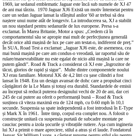
1969, iar sedanul emblematic Jaguar este încă sub numele de XJ 47
de ani mai târziu.
1970 Jaguar XJ6 Există un motiv întemeiat pentru
care un sedan Jaguar lansat la sfârșitul anilor '60 ar trebui să dea
naștere unui nume atât de longeviv. La introducerea sa, XJ a stabilit
un nou standard pentru sedanurile de lux europene. Presa s-a
exclamat. În Marea Britanie, Motor a spus: „Credem că în
comportamentul său se apropie mai mult de perfecțiunea generală
decât orice altă mașină de lux pe care am testat-o, indiferent de preț.”
În SUA, Road Test a exclamat: „Jaguar XJ6 este, de asemenea, cea
mai bună mașină pe care am condus-o vreodată, iar raportul său de
rulare/manevrabilitate nu este egalat de nicio altă mașină la care ne
putem gândi”. Road & Track a considerat că XJ este „îngrozitor de
tăcut, glorios de rapid și sigur”.
Multe dintre componentele noului
XJ erau familiare. Motorul XK de 4,2 litri cu șase cilindri a fost
lansat în 1948. Era un design avansat de dohc care a propulsat cinci
câștigători de la Le Mans și totuși era durabil. Standardele de emisii
au început să reducă puterea designului vechi de 20 de ani, dar cei
245 de cai putere au oferit o performanță bună – Road & Track
susținea că viteza maximă era de 124 mph, cu 0-60 mph în 10,1
secunde. Suspensia sa spate independentă a fost introdusă în E-Type
și Mark X în 1961.
Între timp, corpul era complet nou. A folosit o
construcție unitară cu suspensia purtată de subcadre montate pe
cauciuc pentru a izola șocurile și vibrațiile rutiere. Așa cum ingineria
lui XJ a primit o mare apreciere, stilul a atras și el laude. Fondatorul
Jaguar, Sir William Lyons, a câștigat renume pentru stilul său pentru