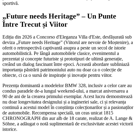
sportivă.
„Future needs Heritage” – Un Punte
Între Trecut și Viitor
Ediția din 2026 a Concorso d'Eleganza Villa d'Este, desfășurată sub
deviza „Future needs Heritage” (Viitorul are nevoie de Moștenire), a
oferit o retrospectivă captivantă asupra a peste un secol de istorie
automobilistică. Pe lângă automobilele clasice, evenimentul a
prezentat și concepte futuriste și prototipuri de ultimă generație,
creând un dialog fascinant între epoci. Această abordare subliniază
importanța păstrării patrimoniului auto nu doar ca o colecție de
obiecte, ci ca o sursă de inspirație și inovație pentru viitor.
Prezența dominantă a modelelor BMW 328, inclusiv a celor care au
condus paradele de-a lungul weekend-ului, a marcat aniversarea a
90 de ani de la crearea primului exemplar. Acest lucru demonstrează
nu doar longevitatea designului și a ingineriei sale, ci și relevanța
continuă a acestui model în conștiința colecționarilor și a pasionaților
de automobile. Recompensa specială, un ceas unicat 1815
CHRONOGRAPH din aur alb de 18 carate, realizat de A. Lange &
Söhne, a adăugat o notă suplimentară de exclusivitate acestei victorii
istorice.