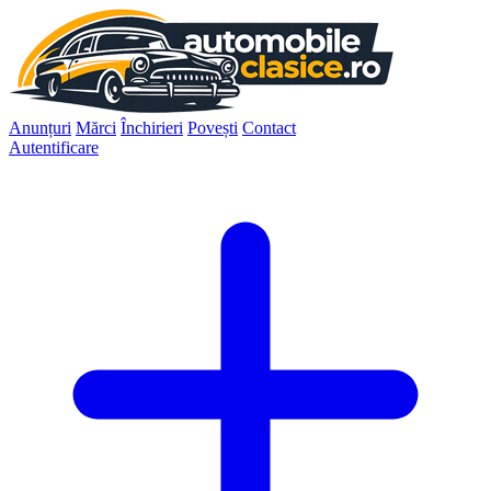
Anunțuri
Mărci
Închirieri
Povești
Contact
Autentificare