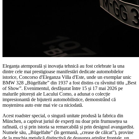
Eleganța atemporală și inovația tehnică au fost celebrate la una
dintre cele mai prestigioase manifestări dedicate automobilelor
istorice, Concorso d'Eleganza Villa d'Este, unde un exemplar unic
BMW 328 „Bügelfalte” din 1937 a fost distins cu râvnitul titlu „Best
of Show”. Evenimentul, desfășurat între 15 și 17 mai 2026 pe
malurile pitorești ale Lacului Como, a adunat o colecție
impresionantă de bijuterii automobilistice, demonstrând că
moștenirea auto este mai vie ca niciodată.
Acest roadster special, o singură unitate produsă la fabrica din
München, a captivat juriul de experți nu doar prin frumusețea sa
rafinată, ci și prin istoria sa remarcabilă și prin designul avangardist.
Numele său, „Bügelfalte” (în germană, „crease de călcat”), provine
de la muchia metalică distinctivă de deasupra aripilor frontale, un