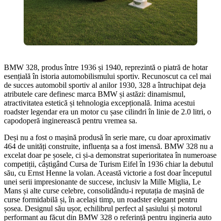
BMW 328, produs între 1936 și 1940, reprezintă o piatră de hotar
esențială în istoria automobilismului sportiv. Recunoscut ca cel mai
de succes automobil sportiv al anilor 1930, 328 a întruchipat deja
atributele care definesc marca BMW și astăzi: dinamismul,
atractivitatea estetică și tehnologia excepțională. Inima acestui
roadster legendar era un motor cu șase cilindri în linie de 2.0 litri, o
capodoperă inginerească pentru vremea sa.
Deși nu a fost o mașină produsă în serie mare, cu doar aproximativ
464 de unități construite, influența sa a fost imensă. BMW 328 nu a
excelat doar pe șosele, ci și-a demonstrat superioritatea în numeroase
competiții, câștigând Cursa de Turism Eifel în 1936 chiar la debutul
său, cu Ernst Henne la volan. Această victorie a fost doar începutul
unei serii impresionante de succese, inclusiv la Mille Miglia, Le
Mans și alte curse celebre, consolidându-i reputația de mașină de
curse formidabilă și, în același timp, un roadster elegant pentru
șosea. Designul său ușor, echilibrul perfect al șasiului și motorul
performant au făcut din BMW 328 o referință pentru ingineria auto