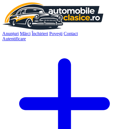
Anunțuri
Mărci
Închirieri
Povești
Contact
Autentificare