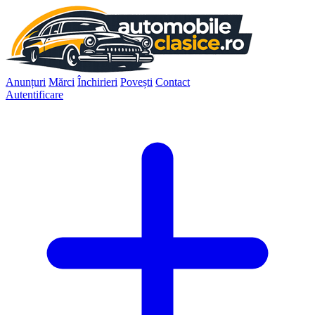
Anunțuri
Mărci
Închirieri
Povești
Contact
Autentificare