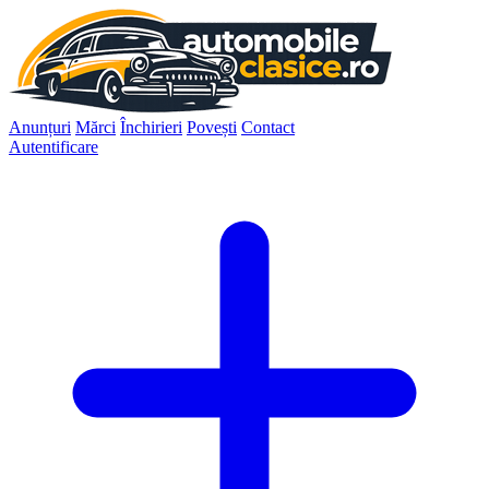
Anunțuri
Mărci
Închirieri
Povești
Contact
Autentificare