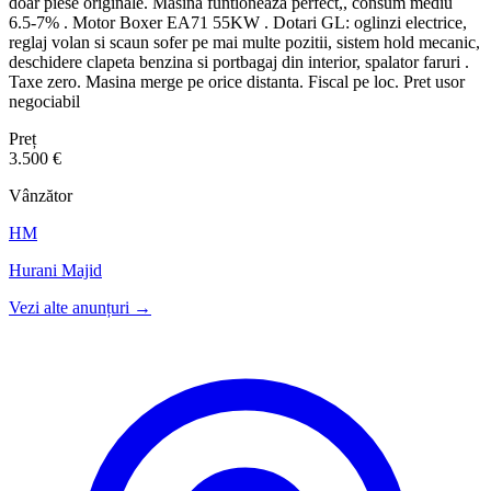
doar piese originale. Masina funtioneaza perfect,, consum mediu
6.5-7% . Motor Boxer EA71 55KW . Dotari GL: oglinzi electrice,
reglaj volan si scaun sofer pe mai multe pozitii, sistem hold mecanic,
deschidere clapeta benzina si portbagaj din interior, spalator faruri .
Taxe zero. Masina merge pe orice distanta. Fiscal pe loc. Pret usor
negociabil
Preț
3.500 €
Vânzător
HM
Hurani Majid
Vezi alte anunțuri →