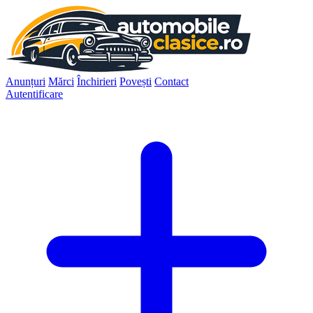
Anunțuri
Mărci
Închirieri
Povești
Contact
Autentificare