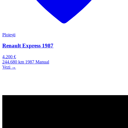
Ploiești
Renault Express 1987
4.200 €
244.680 km
1987
Manual
Vezi →