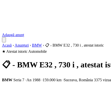
Adaugă anunț
Acasă
›
Anunțuri
›
BMW
›
📋 - BMW E32 , 730 i , atestat istoric
★ Atestat istoric
Automobile
📋 - BMW E32 , 730 i , atestat is
BMW
Seria 7
·
An 1988
·
159.000 km
·
Suceava, România
3375 vizua