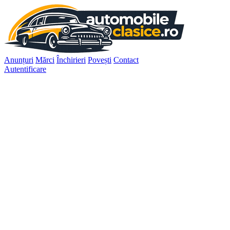
Anunțuri
Mărci
Închirieri
Povești
Contact
Autentificare