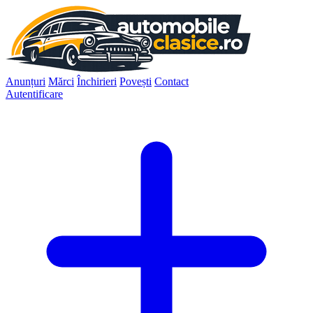
Anunțuri
Mărci
Închirieri
Povești
Contact
Autentificare